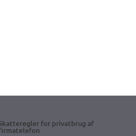
Skatteregler for privatbrug af
firmatelefon