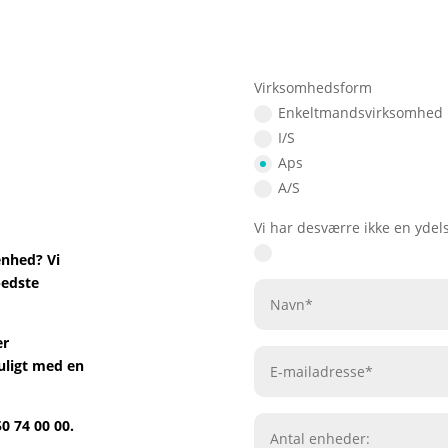
Virksomhedsform
Enkeltmandsvirksomhed
I/S
Aps
A/S
Vi har desværre ikke en yde
 enhed? Vi
bedste
er
muligt med en
0 74 00 00.