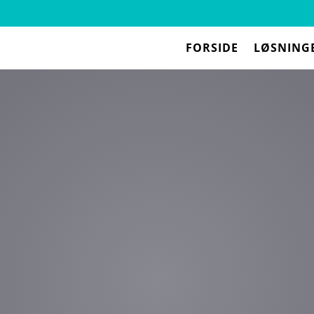
FORSIDE
LØSNING
g Galaxy S21 FE 5G